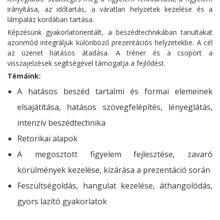
irányítása, az időtartás, a váratlan helyzetek kezelése és a
lámpaláz kordában tartása.
Képzésünk gyakorlatorientált, a beszédtechnikában tanultakat
azonmód integráljuk különböző prezentációs helyzetekbe. A cél
az üzenet hatásos átadása. A tréner és a csoport a
visszajelzések segítségével támogatja a fejlődést.
Témáink:
A hatásos beszéd tartalmi és formai elemeinek
elsajátítása, hatásos szövegfelépítés, lényeglátás,
intenzív beszédtechnika
Retorikai alapok
A megosztott figyelem fejlesztése, zavaró
körülmények kezelése, kizárása a prezentáció során
Feszültségoldás, hangulat kezelése, áthangolódás,
gyors lazító gyakorlatok