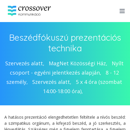
Beszédfókuszú prezentációs
technika
Szervezés alatt
, 
MagNet Közösségi Ház
, 
Nyílt 
csoport - egyéni jelentkezés alapján
, 
8
 - 
12
személy
, 
Szervezés alatt
, 
5 x 4 óra (szombat 
14:00-18:00 óra)
, 
A hatásos prezentáció elengedhetetlen feltétele a nívós beszéd:
a szimpatikus orgánum, a kifejező beszéd, a jó szerkesztés, a
lényeglátás. Szükséges még a figyelem fenntartása, a figyelem